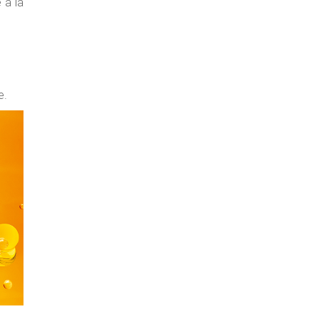
e à la
e.