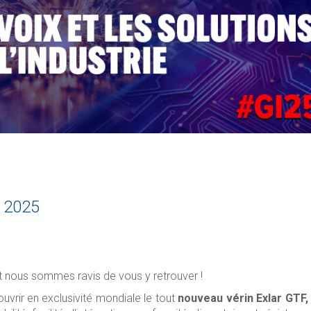
s 2025
t nous sommes ravis de vous y retrouver !
vrir en exclusivité mondiale le tout
nouveau
vérin Exlar GTF,