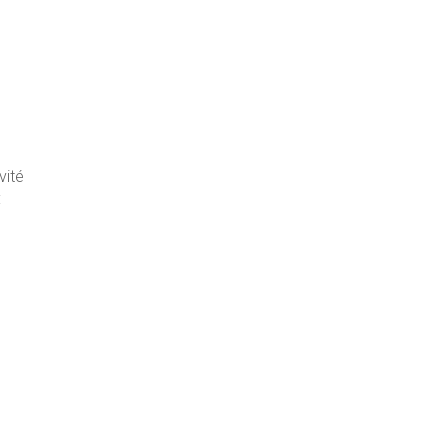
vité
: