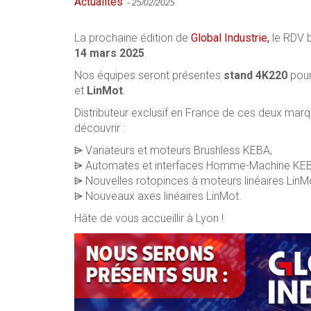
Actualités
-
25/02/2025
La prochaine édition de
Global Industrie,
le RDV b
14 mars 2025
.
Nos équipes seront présentes
stand 4K220
pour
et
LinMot
.
Distributeur exclusif en France de ces deux marqu
découvrir :
⩥ Variateurs et moteurs Brushless KEBA,
⩥ A​​​utomates et interfaces Homme-Machine KE
⩥ Nouvelles rotopinces à moteurs linéaires LinM
⩥ Nouveaux axes linéaires LinMot.
Hâte de vous accueillir à Lyon !