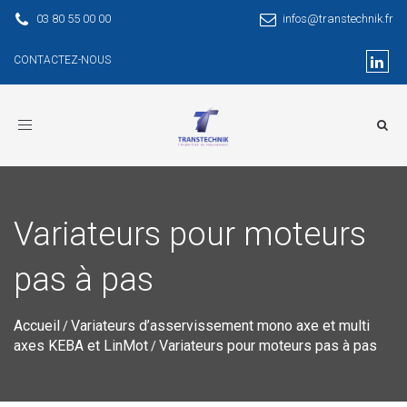
03 80 55 00 00
infos@transtechnik.fr
CONTACTEZ-NOUS
Toggle
navigation
Variateurs pour moteurs
pas à pas
Accueil
Variateurs d’asservissement mono axe et multi
/
axes KEBA et LinMot
Variateurs pour moteurs pas à pas
/