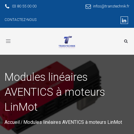
03 80 55 00 00
infos@transtechnik.fr
CONTACTEZ-NOUS
Toggle
navigation
Modules linéaires
AVENTICS à moteurs
LinMot
Accueil
Modules linéaires AVENTICS à moteurs LinMot
/