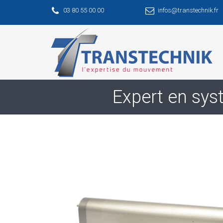
03 80 55 00 00
infos@transtechnik.fr
Expert en sys