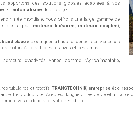
nous apportons des solutions globales adaptées à vos
ue
et l’
automatisme
de pilotage.
de renommée mondiale, nous offrons une large gamme de
eurs pas à pas,
moteurs
linéaires, moteurs couples
),
.
ck and place »
électriques à haute cadence, des visseuses
es motorisés, des tables rotatives et des vérins
 secteurs d’activités variés comme l’Agroalimentaire,
es tubulaires et rotatifs,
TRANSTECHNIK
,
entreprise éco-resp
nt votre productivité. Avec leur longue durée de vie et un faible c
roître vos cadences et votre rentabilité.