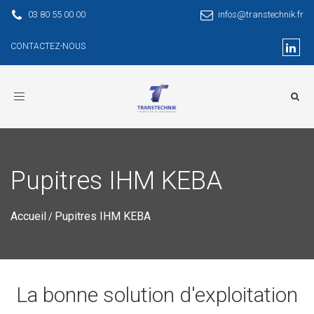
03 80 55 00 00
infos@transtechnik.fr
CONTACTEZ-NOUS
Toggle
navigation
Pupitres IHM KEBA
Accueil
Pupitres IHM KEBA
/
La bonne solution d'exploitation