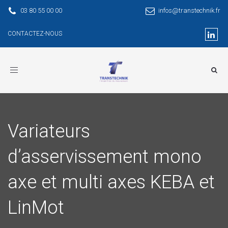
03 80 55 00 00
infos@transtechnik.fr
CONTACTEZ-NOUS
Toggle
navigation
Variateurs
d’asservissement mono
axe et multi axes KEBA et
LinMot