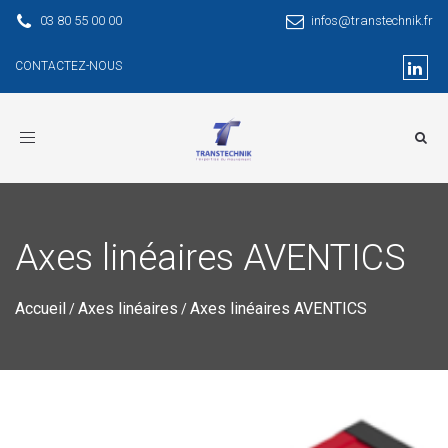
03 80 55 00 00
infos@transtechnik.fr
CONTACTEZ-NOUS
Toggle
navigation
Axes linéaires AVENTICS
Accueil
Axes linéaires
Axes linéaires AVENTICS
/
/