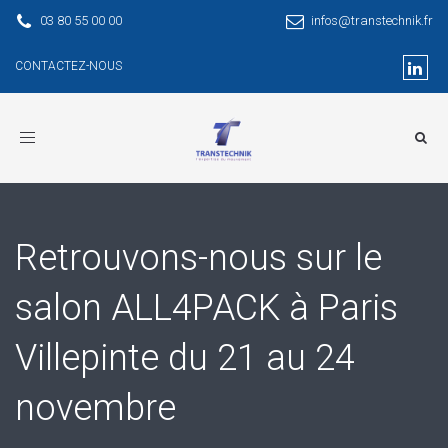
03 80 55 00 00
infos@transtechnik.fr
CONTACTEZ-NOUS
Toggle
navigation
Retrouvons-nous sur le
salon ALL4PACK à Paris
Villepinte du 21 au 24
novembre