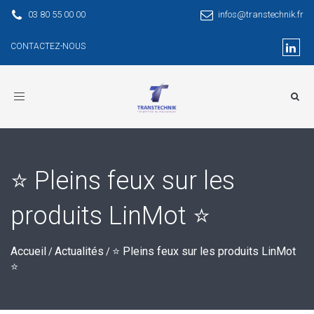
03 80 55 00 00
infos@transtechnik.fr
CONTACTEZ-NOUS
Toggle
navigation
⭐ Pleins feux sur les
produits LinMot ⭐
Accueil
Actualités
⭐ Pleins feux sur les produits LinMot
/
/
⭐