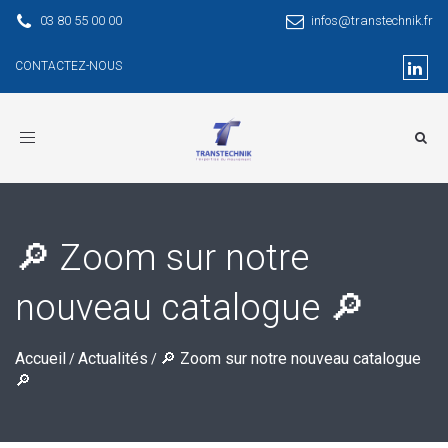
03 80 55 00 00
infos@transtechnik.fr
CONTACTEZ-NOUS
Toggle
navigation
🔎 Zoom sur notre
nouveau catalogue 🔎
Accueil
Actualités
🔎 Zoom sur notre nouveau catalogue
/
/
🔎